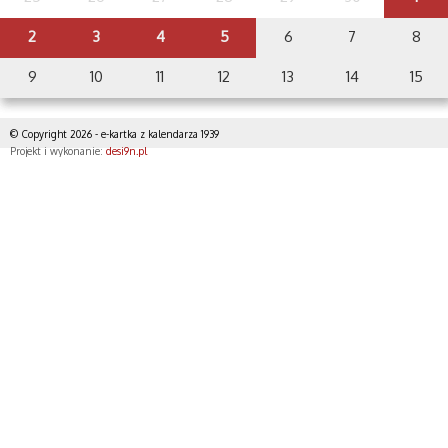
2
3
4
5
6
7
8
9
10
11
12
13
14
15
© Copyright 2026 - e-kartka z kalendarza 1939
Projekt i wykonanie:
desi9n.pl